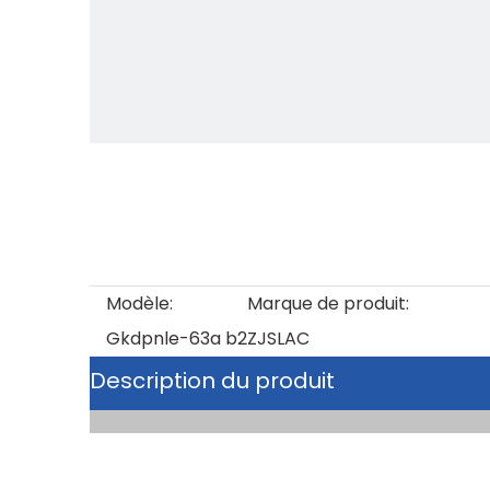
Modèle:
Marque de produit:
Gkdpnle-63a b2
ZJSLAC
Description du produit