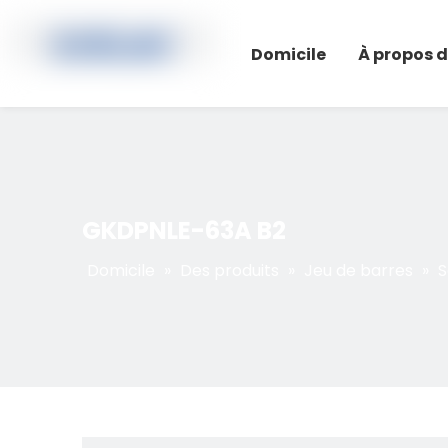
Domicile
À propos 
GKDPNLE-63A B2
Domicile
»
Des produits
»
Jeu de barres
»
S