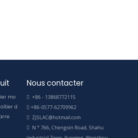
uit
Nous contacter
Disjoncteur de cas de boîtier moulé DC et AC
+86 - 13868772115

Disjoncteur de circuit de boîtier de type barre
+86-0577-62709962

arre
ZJSLAC@hotmail.com

N ° 766, Chengxin Road, Shahu

Industrial Zone, Yueqing, Wenzhou,