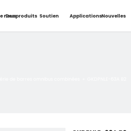
de nous
Des produits
Soutien
Applications
Nouvelles
érie de barres omnibus combinées
»
GKDPNLE-63A B2