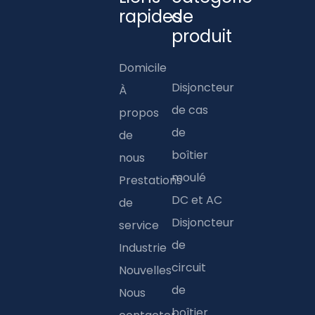
rapides
de
produit
Domicile
Disjoncteur
À
de cas
propos
de
de
boîtier
nous
moulé
Prestations
DC et AC
de
Disjoncteur
service
de
Industrie
circuit
Nouvelles
de
Nous
boîtier