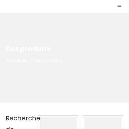
Des produits
Domicile
»
Des produits
Recherche