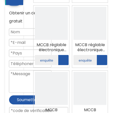
Obtenir un devis
gratuit
MCCB réglable
MCCB réglable
électronique
électronique
160A 0,4-1,0
160A 0,4-1,0
pouces
pouces
enquête
enquête
Soumettre maintenant
MCCB
MCCB